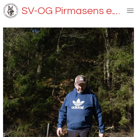
Zum
SV-OG Pirmasens e.V.
Hauptinhalt
springen